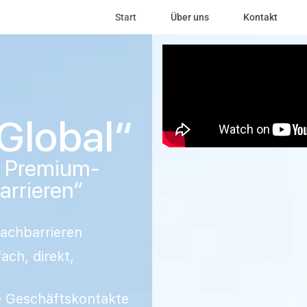
Start
Über uns
Kontakt
Global“
e Premium-
rrieren“
achbarrieren
ach, direkt,
le Geschäftskontakte