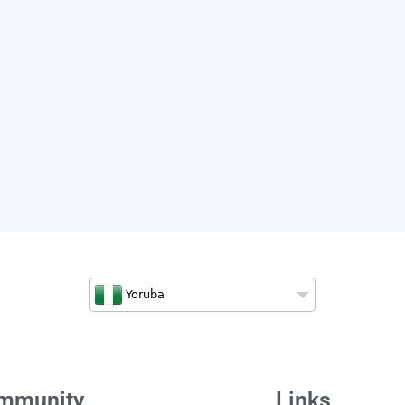
Yoruba
mmunity
Links