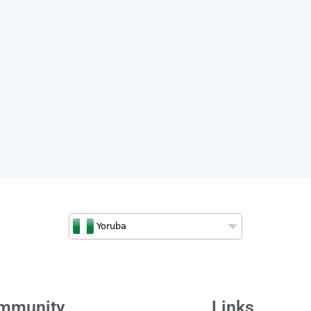
Yoruba
mmunity
Links