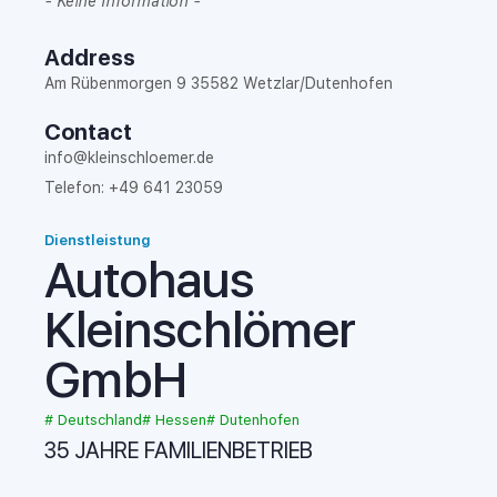
- Keine Information -
Address
​Am Rü­ben­mor­gen 9 35582 Wetz­lar/Du­ten­ho­fen
Contact
info@kleinschloemer.de
Telefon: +49 641 23059
Dienstleistung
Autohaus
Kleinschlömer
GmbH
#
Deutschland
#
Hessen
#
Dutenhofen
35 JAHRE FAMILIENBETRIEB