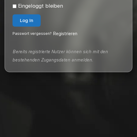
Eingeloggt bleiben
Log In
|
Registrieren
Passwort vergessen?
Alternative:
Bereits registrierte Nutzer können sich mit den
bestehenden Zugangsdaten anmelden.