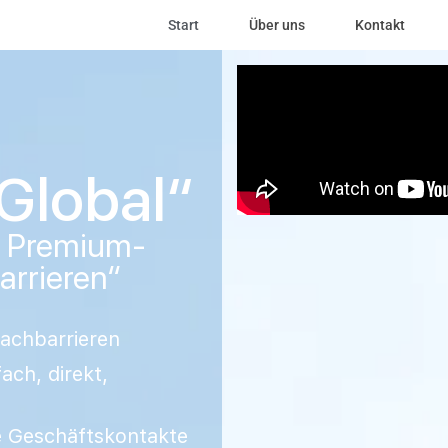
Start
Über uns
Kontakt
Global“
e Premium-
rrieren“
achbarrieren
ach, direkt,
le Geschäftskontakte