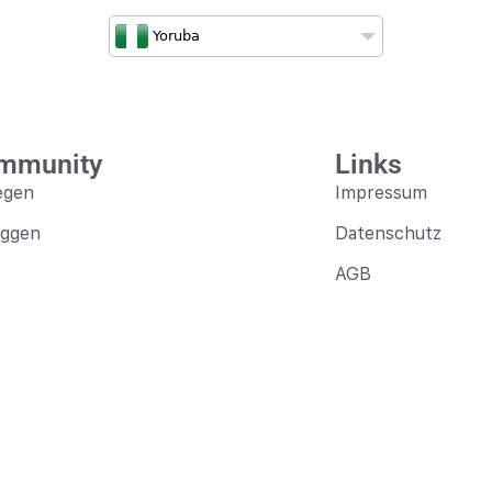
Yoruba
mmunity
Links
egen
Impressum
oggen
Datenschutz
AGB
k