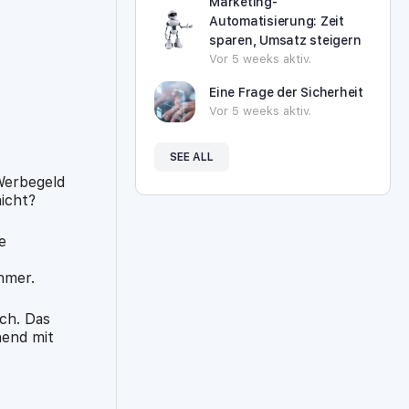
Marketing-
Automatisierung: Zeit
Office 365
Outlook Live
sparen, Umsatz steigern
Vor 5 weeks aktiv.
Eine Frage der Sicherheit
Vor 5 weeks aktiv.
SEE ALL
 Werbegeld
icht?
e
hmer.
ich. Das
nend mit