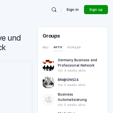
Sign in
Sign up
Groups
ve und
ck
AKTIV
NEU
POPULÄR
Germany Business and
Professional Network
Vor 4 weeks aktiv.
BNI@GNS24
Vor 5 weeks aktiv.
Business
Automatisierung
Vor 5 weeks aktiv.