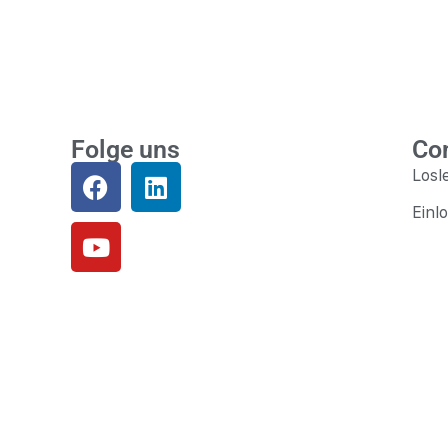
Folge uns
Co
Losl
Einl
© 2026 – Get New Solutions! Unternehmer-Netzwer
WordPress Cookie Plugin von Real Cookie Banner