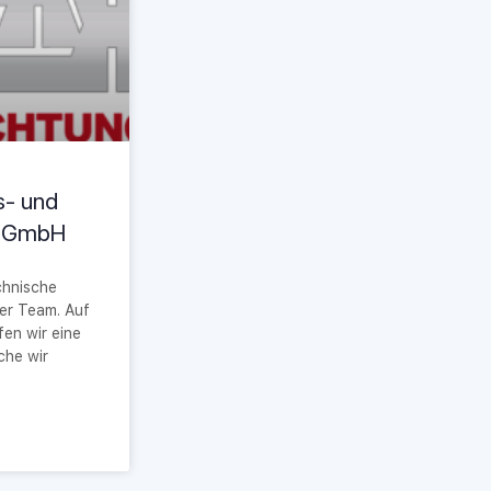
- und
k GmbH
chnische
er Team. Auf
fen wir eine
che wir