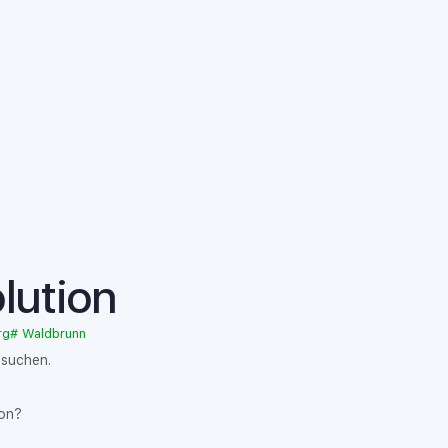
lution
rg
#
Waldbrunn
esuchen.
ion?