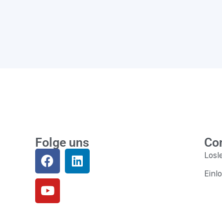
Folge uns
Co
Losl
Einl