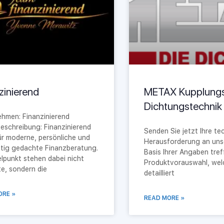
zinierend
METAX Kupplungs
Dichtungstechni
hmen: Finanzinierend
eschreibung: Finanzinierend
Senden Sie jetzt Ihre te
ür moderne, persönliche und
Herausforderung an uns
tig gedachte Finanzberatung.
Basis Ihrer Angaben tref
elpunkt stehen dabei nicht
Produktvorauswahl, wel
e, sondern die
detailliert
ORE »
READ MORE »