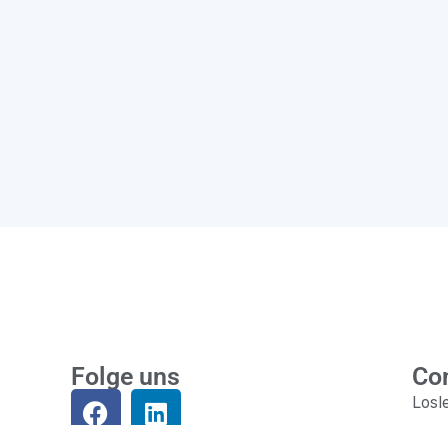
Folge uns
Co
Losl
Einl